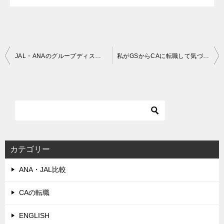
投
JAL・ANAのグループディスカッションでの心得え・注意点まとめ
私がGSからCAに転職して気づいたこと３つ【お給料・やりがい・適正を比較してみた】
稿
ナ
ビ
ゲ
ー
シ
カテゴリー
ョ
ANA・JAL比較
ン
CAの転職
ENGLISH