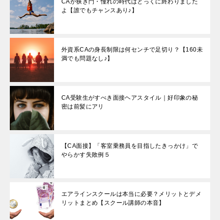
CAが狭き門・憧れの時代はとっくに終わりました
よ【誰でもチャンスあり♪】
外資系CAの身長制限は何センチで足切り？【160未
満でも問題なし♪】
CA受験生がすべき面接ヘアスタイル｜好印象の秘
密は前髪にアリ
【CA面接】「客室乗務員を目指したきっかけ」で
やらかす失敗例５
エアラインスクールは本当に必要？メリットとデメ
リットまとめ【スクール講師の本音】