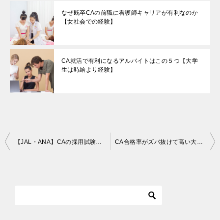
なぜ既卒CAの前職に看護師キャリアが有利なのか
【女社会での経験】
CA就活で有利になるアルバイトはこの５つ【大学
生は時給より経験】
投
【JAL・ANA】CAの採用試験の内容＋選考フロー【エアライン講師のぶっちゃけ】
CA合格率がズバ抜けて高い大学・専門学校まとめ【最短距離をいこう♪】
稿
ナ
ビ
ゲ
ー