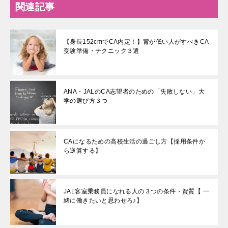
関連記事
【身長152cmでCA内定！】背が低い人がすべきCA
受験準備・テクニック３選
ANA・JALのCA志望者のための「失敗しない」大
学の選び方３つ
CAになるための高校生活の過ごし方【採用条件か
ら逆算する】
JAL客室乗務員になれる人の３つの条件・資質【 一
緒に働きたいと思わせろ♪】